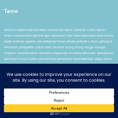
Teme
aktivno sudjelovanje kod beba
autonomija
djeca i boravak u školi
djeca i
hrana
funkcionalne vještine
igra
izbirljivost
izbor
kako djeca jedu
kako hraniti
dijete
kuhanje zajedno
nbo
odbijanje hrane
odluke
polazak u školu
poticajne
aktivnosti
prilagodba u školi
rana iskustva
razvoj
razvoj mozga
razvojni
miljokazi
senzibilizacija
senzorna integracija
smislene aktivnosti
sposobnosti
spoznajni razvoj
Sustav promatranja ponašanja novorođenčadi
uloga izbora
u djetinjstvu
2026. Multicoloris