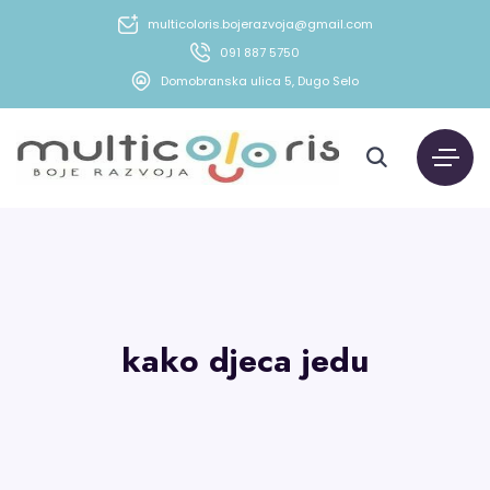
multicoloris.bojerazvoja@gmail.com
091 887 5750
Domobranska ulica 5, Dugo Selo
kako djeca jedu