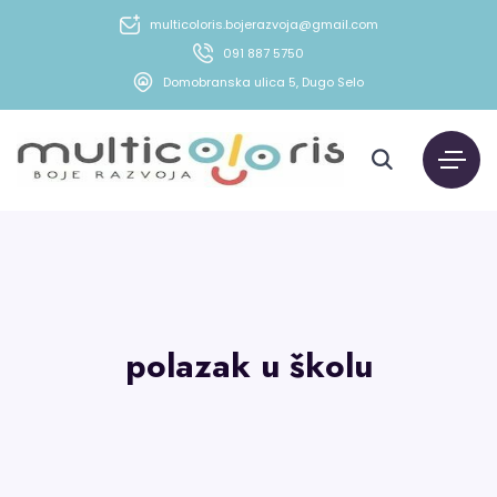
multicoloris.bojerazvoja@gmail.com
091 887 5750
Domobranska ulica 5, Dugo Selo
polazak u školu