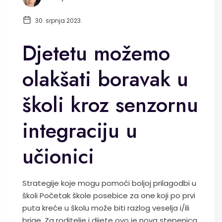
30. srpnja 2023.
Djetetu možemo
olakšati boravak u
školi kroz senzornu
integraciju u
učionici
Strategije koje mogu pomoći boljoj prilagodbi u
školi Početak škole posebice za one koji po prvi
puta kreće u školu može biti razlog veselja i/ili
brige. Za roditelje i dijete ovo je nova stepenica