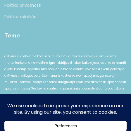
Politika privatnosti
Politika kolačića
Teme
aktivno sudjelovanje kod beba
autonomija
djeca i boravak u školi
djeca i
hrana
funkcionalne vještine
igra
izbirljivost
izbor
kako djeca jedu
kako hraniti
dijete
kuhanje zajedno
nbo
odbijanje hrane
odluke
polazak u školu
poticajne
aktivnosti
prilagodba u školi
rana iskustva
razvoj
razvoj mozga
razvojni
miljokazi
senzibilizacija
senzorna integracija
smislene aktivnosti
sposobnosti
spoznajni razvoj
Sustav promatranja ponašanja novorođenčadi
uloga izbora
u djetinjstvu