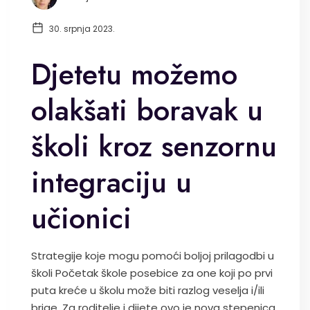
30. srpnja 2023.
Djetetu možemo
olakšati boravak u
školi kroz senzornu
integraciju u
učionici
Strategije koje mogu pomoći boljoj prilagodbi u
školi Početak škole posebice za one koji po prvi
puta kreće u školu može biti razlog veselja i/ili
brige. Za roditelje i dijete ovo je nova stepenica