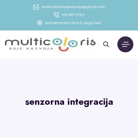
multicoloris.bojerazvoja@gmail.com
091 887 5750
Domobranska ulica 5, Dugo Selo
senzorna integracija