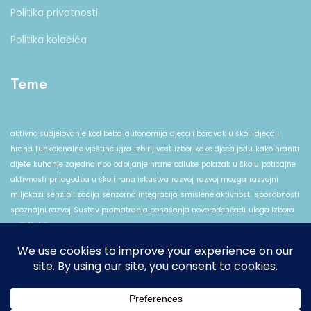
Politika privatnosti
Politika kolačića
Teme
aktivno sudjelovanje kod beba
autonomija
djeca i boravak u školi
djeca i
hrana
funkcionalne vještine
igra
izbirljivost
izbor
kako djeca jedu
kako hraniti
dijete
kuhanje zajedno
nbo
odbijanje hrane
odluke
polazak u školu
poticajne
aktivnosti
prilagodba u školi
rana iskustva
razvoj
razvoj mozga
razvojni
miljokazi
senzibilizacija
senzorna integracija
smislene aktivnosti
sposobnosti
spoznajni razvoj
Sustav promatranja ponašanja novorođenčadi
uloga izbora
u djetinjstvu