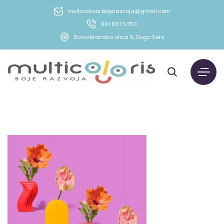
multicoloris.bojerazvoja@gmail.com
091 887 5750
Domobranska ulica 5, Dugo Selo