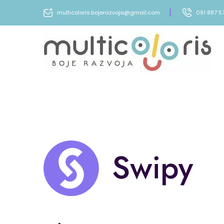
multicoloris.bojerazvoja@gmail.com
091 887 5