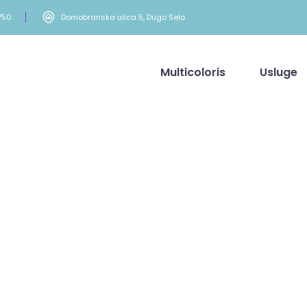
750
Domobranska ulica 5, Dugo Selo
Multicoloris
Usluge