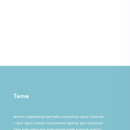
Teme
aktivno sudjelovanje kod beba
autonomija
djeca i boravak
u školi
djeca i hrana
funkcionalne vještine
igra
izbirljivost
izbor
kako djeca jedu
kako hraniti dijete
kuhanje zajedno