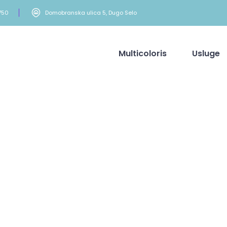
750
Domobranska ulica 5, Dugo Selo
Multicoloris
Usluge