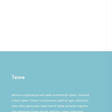
Teme
aktivno sudjelovanje kod beba
autonomija
djeca i boravak
u školi
djeca i hrana
funkcionalne vještine
igra
izbirljivost
izbor
kako djeca jedu
kako hraniti dijete
kuhanje zajedno
nbo
odbijanje hrane
odluke
polazak u školu
poticajne