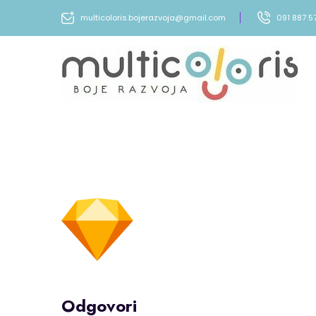
multicoloris.bojerazvoja@gmail.com
091 887 5
Odgovori