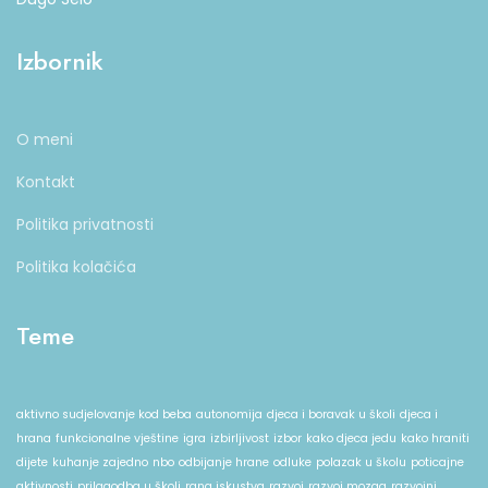
Izbornik
O meni
Kontakt
Politika privatnosti
Politika kolačića
Teme
aktivno sudjelovanje kod beba
autonomija
djeca i boravak u školi
djeca i
hrana
funkcionalne vještine
igra
izbirljivost
izbor
kako djeca jedu
kako hraniti
dijete
kuhanje zajedno
nbo
odbijanje hrane
odluke
polazak u školu
poticajne
aktivnosti
prilagodba u školi
rana iskustva
razvoj
razvoj mozga
razvojni