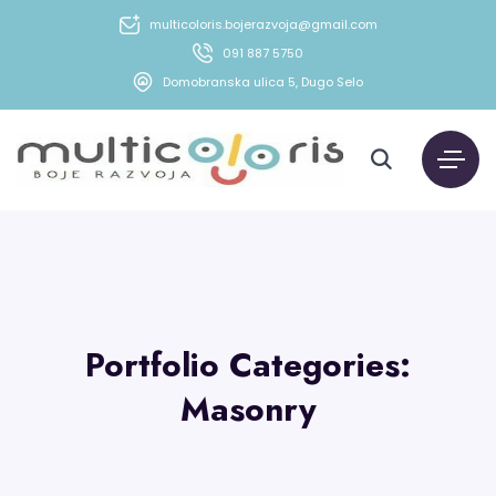
multicoloris.bojerazvoja@gmail.com
091 887 5750
Domobranska ulica 5, Dugo Selo
Portfolio Categories:
Masonry