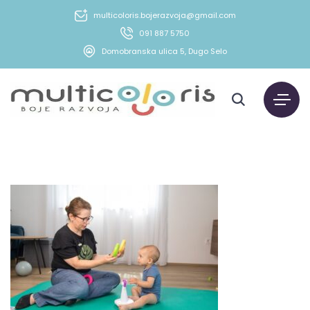
multicoloris.bojerazvoja@gmail.com
091 887 5750
Domobranska ulica 5, Dugo Selo