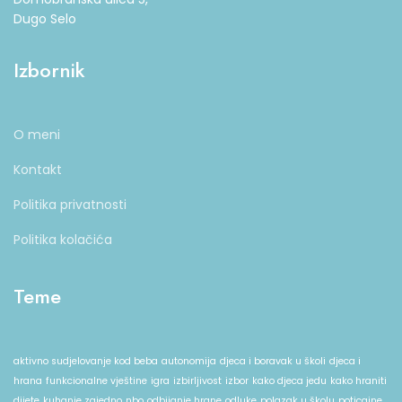
Dugo Selo
Izbornik
O meni
Kontakt
Politika privatnosti
Politika kolačića
Teme
aktivno sudjelovanje kod beba
autonomija
djeca i boravak u školi
djeca i
hrana
funkcionalne vještine
igra
izbirljivost
izbor
kako djeca jedu
kako hraniti
dijete
kuhanje zajedno
nbo
odbijanje hrane
odluke
polazak u školu
poticajne