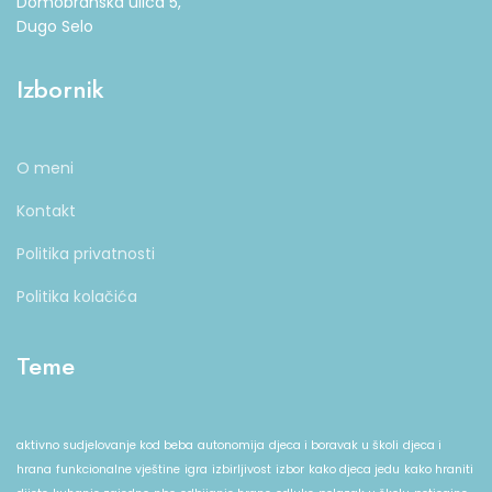
Domobranska ulica 5,
Dugo Selo
Izbornik
O meni
Kontakt
Politika privatnosti
Politika kolačića
Teme
aktivno sudjelovanje kod beba
autonomija
djeca i boravak u školi
djeca i
hrana
funkcionalne vještine
igra
izbirljivost
izbor
kako djeca jedu
kako hraniti