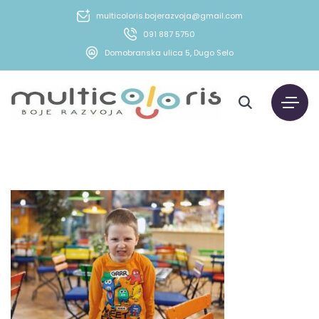
multicoloris.bojerazvoja@gmail.com
091 887 5750
Domobranska ulica 5, Dugo Selo