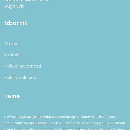
Dugo Selo
Izbornik
O meni
Kontakt
Politika privatnosti
Politika kolačića
Teme
aktivno sudjelovanje kod beba
autonomija
djeca i boravak u školi
djeca i
hrana
funkcionalne vještine
igra
izbirljivost
izbor
kako djeca jedu
kako hraniti
dijete
kuhanje zajedno
nbo
odbijanje hrane
odluke
polazak u školu
poticajne